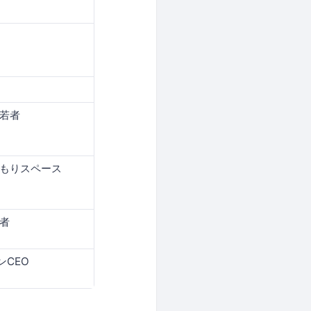
・若者
くもりスペース
者
CEO