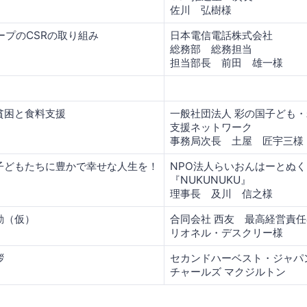
佐川 弘樹様
ープのCSRの取り組み
日本電信電話株式会社
総務部 総務担当
担当部長 前田 雄一様
貧困と食料支援
一般社団法人 彩の国子ども
支援ネットワーク
事務局次長 土屋 匠宇三様
子どもたちに豊かで幸せな人生を！
NPO法人らいおんはーとぬ
『NUKUNUKU』
理事長 及川 信之様
動（仮）
合同会社 西友 最高経営責任
リオネル・デスクリー様
拶
セカンドハーベスト・ジャパン
チャールズ マクジルトン