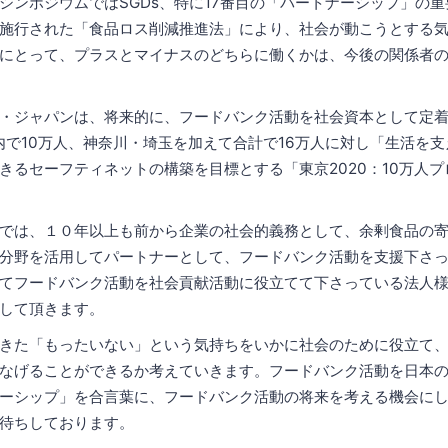
シンポジウムではSGDs、特に17番目の「パートナーシップ」の
施行された「食品ロス削減推進法」により、社会が動こうとする
にとって、プラスとマイナスのどちらに働くかは、今後の関係者
・ジャパンは、将来的に、フードバンク活動を社会資本として定着さ
内で10万人、神奈川・埼玉を加えて合計で16万人に対し「生活を
きるセーフティネットの構築を目標とする「東京2020：10万人
では、１０年以上も前から企業の社会的義務として、余剰食品の
分野を活用してパートナーとして、フードバンク活動を支援下さ
てフードバンク活動を社会貢献活動に役立てて下さっている法人
して頂きます。
きた「もったいない」という気持ちをいかに社会のために役立て
なげることができるか考えていきます。フードバンク活動を日本
ーシップ」を合言葉に、フードバンク活動の将来を考える機会に
待ちしております。