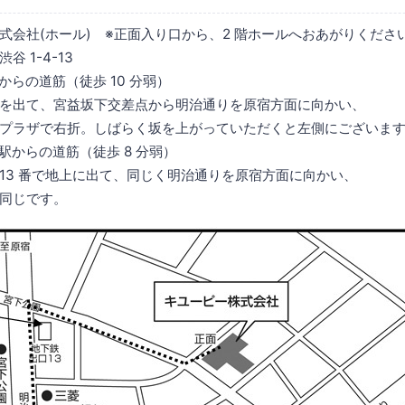
式会社(ホール) ※正面入り口から、2 階ホールへおあがりくださ
 1-4-13
の道筋（徒歩 10 分弱）
、宮益坂下交差点から明治通りを原宿方面に向かい、
で右折。しばらく坂を上がっていただくと左側にございます
らの道筋（徒歩 8 分弱）
番で地上に出て、同じく明治通りを原宿方面に向かい、
じです。