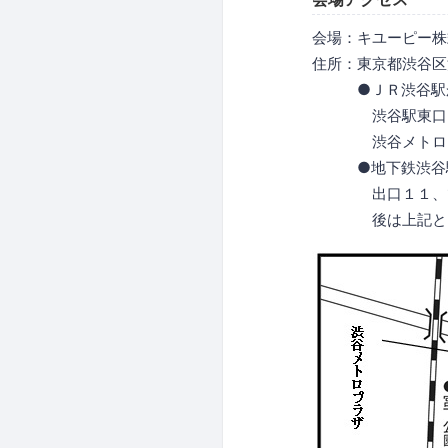
会場：キユーピー株
住所：東京都渋谷区渋谷
●ＪＲ渋谷駅から
渋谷駅東口を出て
渋谷メトロプラザ
●地下鉄渋谷駅か
出口１１、13 
後は上記と同