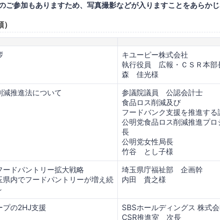
のご参加もありますため、写真撮影などが入りますことをあらかじ
順）
拶
キユーピー株式会社
執行役員 広報・ＣＳＲ本部
森 佳光様
削減推進法について
参議院議員 公認会計士
食品ロス削減及び
フードバンク支援を推進する
公明党食品ロス削減推進プロ
長
公明党女性局長
竹谷 とし子様
フードパントリー拡大戦略
埼玉県庁福祉部 企画幹
玉県内でフードパントリーが増え続
内田 貴之様
～
ープの2HJ支援
SBSホールディングス 株式
CSR推進室 次長